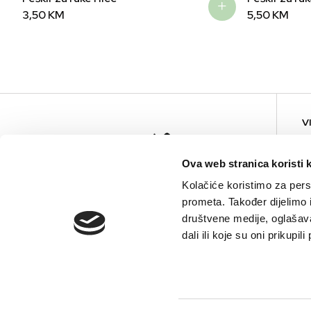
3,50
KM
5,50
KM
V
Ova web stranica koristi 
Kolačiće koristimo za perso
prometa. Također dijelimo
društvene medije, oglašava
dali ili koje su oni prikupi