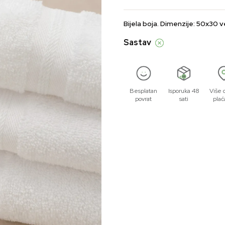
Bijela boja. Dimenzije: 50x30 ve
Sastav
Besplatan
Isporuka 48
Više 
povrat
sati
plać