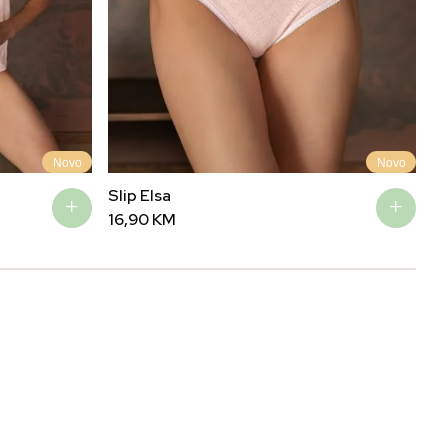
Novo
Novo
Slip Elsa
Ma
16,90
KM
3