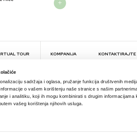
IRTUAL TOUR
KOMPANIJA
KONTAKTIRAJTE
O nama
Kontakt
kolačiće
Brendovi
Press
nalizaciju sadržaja i oglasa, pružanje funkcija društvenih medija
Održivost
Lokacije
 informacije o vašem korištenju naše stranice s našim partnerim
Karijera
nje i analitiku, koji ih mogu kombinirati s drugim informacijama 
Alma Ras Ambasador
li putem vašeg korištenja njihovih usluga.
Aktuelnosti
Bilteni
Blog
B2B Partnerstvo