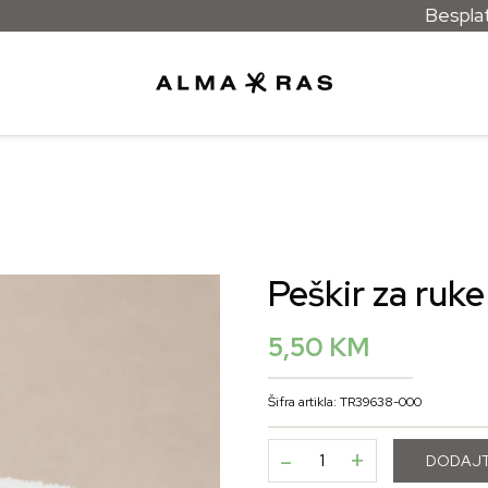
Besplatna dostav
Peškir za ruke 
5,50
KM
Šifra artikla: TR39638-000
-
+
DODAJT