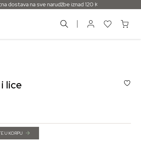
a na sve narudžbe iznad 120 KM
i lice
E U KORPU