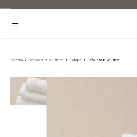
Početna
Manners
Muškarci
Čarape
Peškir za ruke i lice