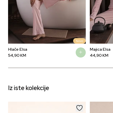
Novo
Hlače Elsa
Majica Elsa
54,90
KM
44,90
KM
Iz iste kolekcije