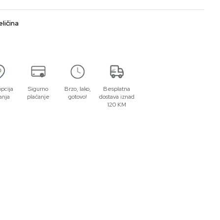
ličina
opcija
Sigurno
Brzo, lako,
Besplatna
anja
plaćanje
gotovo!
dostava iznad
120 KM