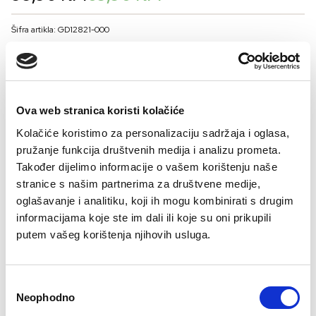
price
price
was:
is:
Šifra artikla: GD12821-000
99,90 KM.
69,90 KM.
BOJA
Ova web stranica koristi kolačiće
VELIČINA MUŠKARCI
Kolačiće koristimo za personalizaciju sadržaja i oglasa,
50
52
54
56
pružanje funkcija društvenih medija i analizu prometa.
Kalkulator veličina
Također dijelimo informacije o vašem korištenju naše
stranice s našim partnerima za društvene medije,
-
+
oglašavanje i analitiku, koji ih mogu kombinirati s drugim
DODAJTE U KORPU
informacijama koje ste im dali ili koje su oni prikupili
putem vašeg korištenja njihovih usluga.
Sastav
Consent
Neophodno
Selection