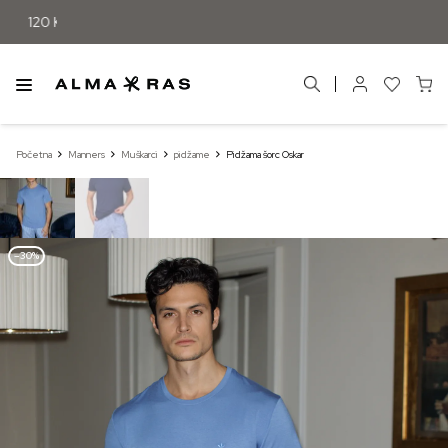
Početna
Manners
Muškarci
pidžame
Pidžama šorc Oskar
–30%