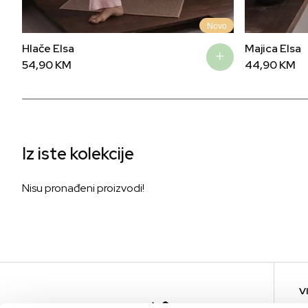
Novo
Hlače Elsa
Majica Elsa
54,90
KM
44,90
KM
Iz iste kolekcije
Nisu pronađeni proizvodi!
V