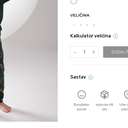
VELIČINA
2
4
6
8
Kalkulator veličina
-
+
DODAJT
Sastav
Besplatan
Isporuka 48
Više 
povrat
sati
plać