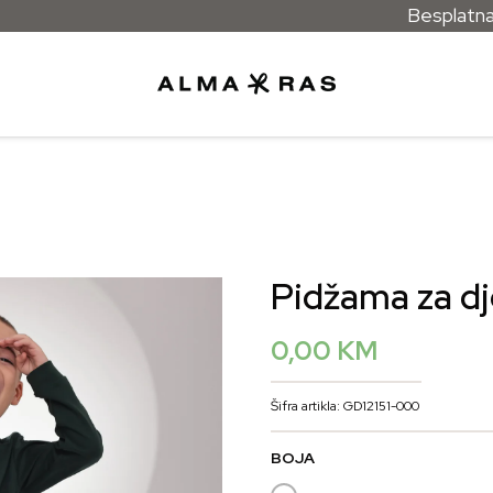
Besplatna dostava
Pidžama za d
0,00
KM
Šifra artikla: GD12151-000
BOJA