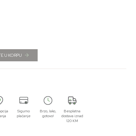
E U KORPU
opcija
Sigurno
Brzo, lako,
Besplatna
anja
plaćanje
gotovo!
dostava iznad
120 KM