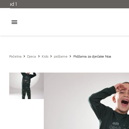
Početna
Djeca
Kids
pidžame
Pidžama za dječake Noa