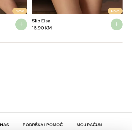
Novo
Novo
Slip Elsa
Ma
16,90
KM
3
 NAS
PODRŠKA I POMOĆ
MOJ RAČUN