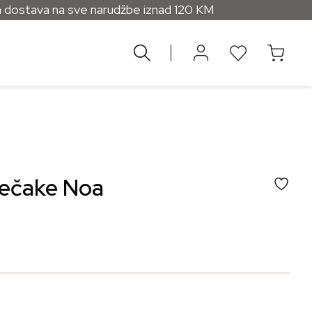
 na sve narudžbe iznad 120 KM
ječake Noa