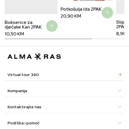
Potkošulja Ida 2PAK
20,90
KM
Slip z
Bokserice za
2PAK
dječake Kan 2PAK
8,90
10,50
KM
Virtual tour 360
Kompanija
Kontaktirajte nas
Podrška i pomoć