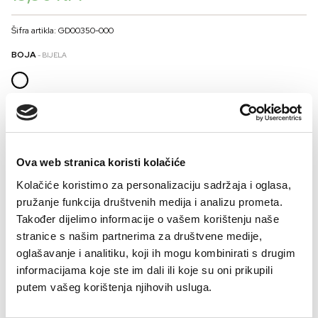
Šifra artikla: GD00350-000
BOJA
- BIJELA
VELIČINA MUŠKARCI
48
50
52
54
56
58
60
Ova web stranica koristi kolačiće
Kalkulator veličina
Kolačiće koristimo za personalizaciju sadržaja i oglasa,
-
+
pružanje funkcija društvenih medija i analizu prometa.
DODAJTE U KORPU
Također dijelimo informacije o vašem korištenju naše
stranice s našim partnerima za društvene medije,
oglašavanje i analitiku, koji ih mogu kombinirati s drugim
Artikli modernog dizajna i vrhunskog kvaliteta iz linije BASIC osigurat će vam
informacijama koje ste im dali ili koje su oni prikupili
udobnost tokom cijelog dana.
putem vašeg korištenja njihovih usluga.
Sastav