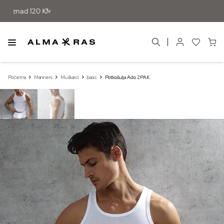
iznad 120 KM
Početna
Manners
Muškarci
basic
Potkošulja Ado 2PAK