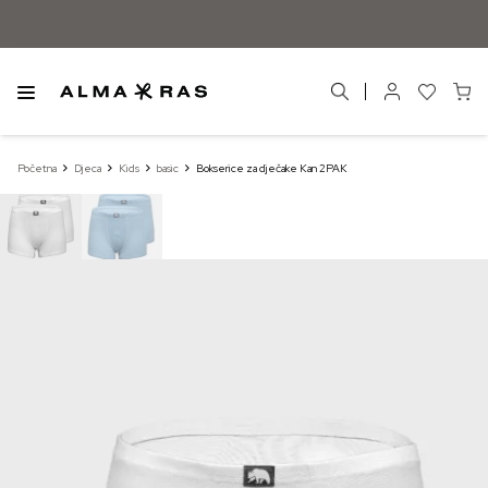
Početna
Djeca
Kids
basic
Bokserice za dječake Kan 2PAK