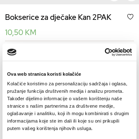
Bokserice za dječake Kan 2PAK
10,50
KM
Šifra artikla: GD09003-000
BOJA
Ova web stranica koristi kolačiće
Kolačiće koristimo za personalizaciju sadržaja i oglasa,
VELIČINA
pružanje funkcija društvenih medija i analizu prometa.
10
12
14
16
6
8
Također dijelimo informacije o vašem korištenju naše
stranice s našim partnerima za društvene medije,
Kalkulator veličina
oglašavanje i analitiku, koji ih mogu kombinirati s drugim
informacijama koje ste im dali ili koje su oni prikupili
-
+
DODAJTE U KORPU
putem vašeg korištenja njihovih usluga.