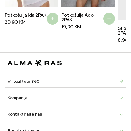
Potkošulja Ida 2PAK
Potkošulja Ado
2PAK
20,90
KM
19,90
KM
Slip z
2PAK
8,90
Virtual tour 360
Kompanija
Kontaktirajte nas
Podrška i pomoć