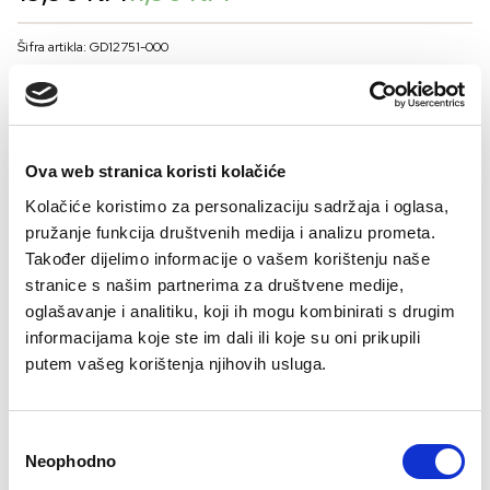
price
price
was:
is:
Šifra artikla: GD12751-000
19,90 KM.
11,90 KM.
BOJA
Ova web stranica koristi kolačiće
VELIČINA MUŠKARCI
Kolačiće koristimo za personalizaciju sadržaja i oglasa,
50
52
54
56
pružanje funkcija društvenih medija i analizu prometa.
Kalkulator veličina
Također dijelimo informacije o vašem korištenju naše
stranice s našim partnerima za društvene medije,
-
+
oglašavanje i analitiku, koji ih mogu kombinirati s drugim
DODAJTE U KORPU
informacijama koje ste im dali ili koje su oni prikupili
putem vašeg korištenja njihovih usluga.
Sastav
Consent
Neophodno
Selection