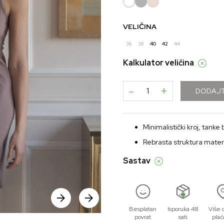
VELIČINA
36
38
40
42
44
Kalkulator veličina
-
+
DODAJT
Minimalistički kroj, tanke
Rebrasta struktura materi
Sastav
Besplatan
Isporuka 48
Više 
povrat
sati
plać