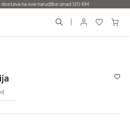
 sve narudžbe iznad 120 KM
ija
M