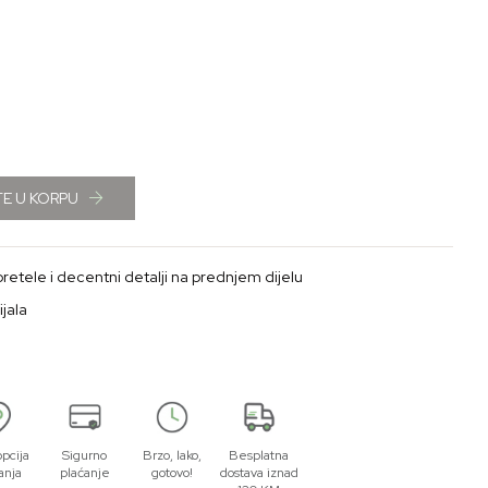
E U KORPU
 bretele i decentni detalji na prednjem dijelu
jala
opcija
Sigurno
Brzo, lako,
Besplatna
anja
plaćanje
gotovo!
dostava iznad