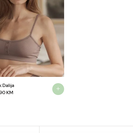
 Dalija
,90
KM