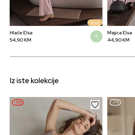
Novo
Hlače Elsa
Majica Elsa
54,90
KM
44,90
KM
Iz iste kolekcije
–50%
–37%