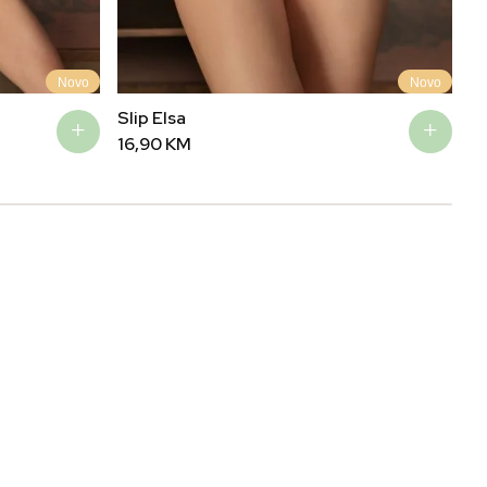
Novo
Novo
Slip Elsa
Ma
16,90
KM
3