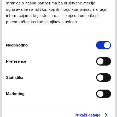
stranice s našim partnerima za društvene medije,
oglašavanje i analitiku, koji ih mogu kombinirati s drugim
informacijama koje ste im dali ili koje su oni prikupili
putem vašeg korištenja njihovih usluga.
28.07.2025
POZIV NA UČEŠĆE INDUSTRY DAY 3
Consent
Neophodno
Selection
ALMA RAS INDUSTRY DAY #03 UVOD Alma Ras raspisuje
javni poziv za profesionalne dizajnere i diplomirane
dizajnere koji su završili…
Preference
Statistika
Marketing
Prikaži detalje