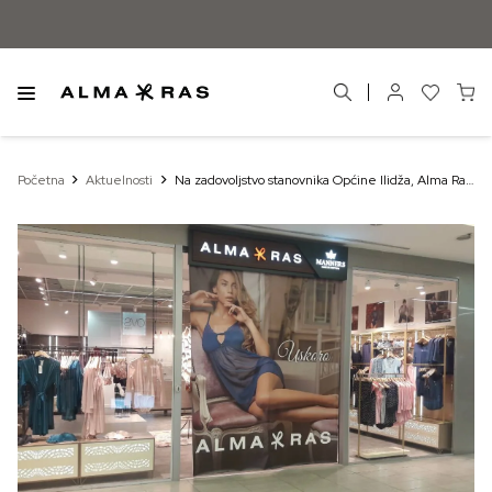
Početna
Aktuelnosti
Na zadovoljstvo stanovnika Općine Ilidža, Alma Ras
otvara vrata još jednog butika