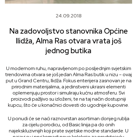
24.09.2018
Na zadovoljstvo stanovnika Općine
Ilidža, Alma Ras otvara vrata još
jednog butika
U modernom ruhu, napravljenom po posljednjim svjetskim
trendovima otvara se još jedan Alma Ras butik u nizu – ovaj
put u Grand Centru, Ilidža. Fokus enterijera zasnovan je na
prirodnim materijalima, a jedinstveni ukrasni elementi
oplemenjuju prostor i simuliraju kućnu atmosferu. Svi
proizvodi pažljivo su izloženi, te na taj način dostupniji
kupcu, što će u konačnici dovesti do ugodnije kupovine.
U ponudi će se naći raznovrstan asortiman donjeg rublja
za cijelu porodicu, od Basic linija pa do onih
najekskluzivnijih koji prate svjetske modne standarde. U
najavi su i prvi komadi nove kolekcije za predstojeću