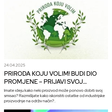
24.04.2025
PRIRODA KOJU VOLIM! BUDI DIO
PROMJENE – PRIJAVI SVOJ
PROJEKAT ZA ODRŽIVU
Imate ideju kako neki proizvod može ponovo dobiti svoj
smisao? Razmišljate kako iskoristiti ostatke od industrijske
BUDUĆNOST!
proizvodnje na održiv način?…