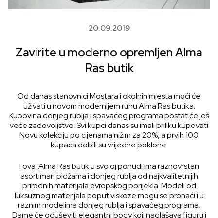
20.09.2019
Zavirite u moderno opremljen Alma
Ras butik
Od danas stanovnici Mostara i okolnih mjesta moći će
uživati u novom modernijem ruhu Alma Ras butika.
Kupovina donjeg rublja i spavaćeg programa postat će još
veće zadovoljstvo. Svi kupci danas su imali priliku kupovati
Novu kolekciju po cijenama nižim za 20%, a prvih 100
kupaca dobili su vrijedne poklone.
I ovaj Alma Ras butik u svojoj ponudi ima raznovrstan
asortiman pidžama i donjeg rublja od najkvalitetnijih
prirodnih materijala evropskog porijekla. Modeli od
luksuznog materijala poput viskoze mogu se pronaći i u
raznim modelima donjeg rublja i spavaćeg programa.
Dame će oduševiti elegantni body koji naglašava figuru i