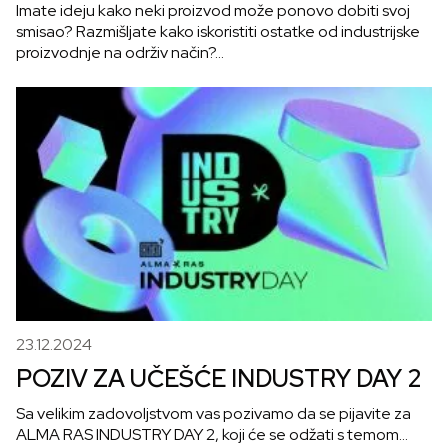
PROJEKAT ZA ODRŽIVU
Imate ideju kako neki proizvod može ponovo dobiti svoj
smisao? Razmišljate kako iskoristiti ostatke od industrijske
BUDUĆNOST!
proizvodnje na održiv način?…
23.12.2024
POZIV ZA UČEŠĆE INDUSTRY DAY 2
Sa velikim zadovoljstvom vas pozivamo da se pijavite za
ALMA RAS INDUSTRY DAY 2, koji će se odžati s temom…