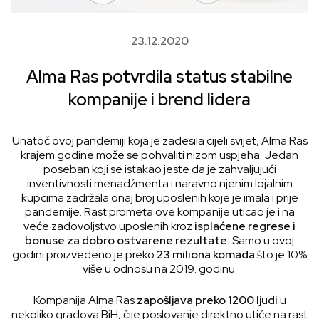
23.12.2020
Alma Ras potvrdila status stabilne
kompanije i brend lidera
Unatoč ovoj pandemiji koja je zadesila cijeli svijet, Alma Ras
krajem godine može se pohvaliti nizom uspjeha. Jedan
poseban koji se istakao jeste da je zahvaljujući
inventivnosti menadžmenta i naravno njenim lojalnim
kupcima zadržala onaj broj uposlenih koje je imala i prije
pandemije. Rast prometa ove kompanije uticao je i na
veće zadovoljstvo uposlenih kroz
isplaćene regrese i
bonuse za dobro ostvarene rezultate.
Samo u ovoj
godini proizvedeno je preko
23 miliona komada
što je 10%
više u odnosu na 2019. godinu.
Kompanija Alma Ras
zapošljava preko 1200 ljudi
u
nekoliko gradova BiH, čije poslovanje direktno utiče na rast