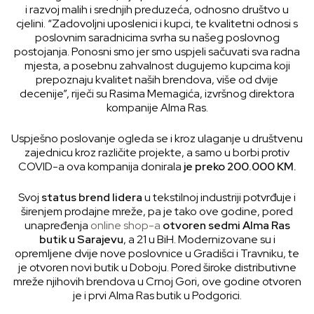
i razvoj malih i srednjih preduzeća, odnosno društvo u
cjelini. “Zadovoljni uposlenici i kupci, te kvalitetni odnosi s
poslovnim saradnicima svrha su našeg poslovnog
postojanja. Ponosni smo jer smo uspjeli sačuvati sva radna
mjesta, a posebnu zahvalnost dugujemo kupcima koji
prepoznaju kvalitet naših brendova, više od dvije
decenije”, riječi su Rasima Memagića, izvršnog direktora
kompanije Alma Ras.
Uspješno poslovanje ogleda se i kroz ulaganje u društvenu
zajednicu kroz različite projekte, a samo u borbi protiv
COVID-a ova kompanija donirala
je preko 200.000 KM.
Svoj
status brend lidera
u tekstilnoj industriji potvrđuje i
širenjem prodajne mreže, pa je tako ove godine, pored
unapređenja
online shop-a
otvoren sedmi Alma Ras
butik u Sarajevu
, a 21 u BiH. Modernizovane su i
opremljene dvije nove poslovnice u Gradišci i Travniku, te
je otvoren novi butik u Doboju. Pored široke distributivne
mreže njihovih brendova u Crnoj Gori, ove godine otvoren
je i prvi Alma Ras butik u Podgorici.