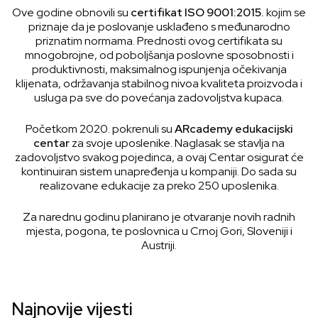
Ove godine obnovili su
certifikat
ISO 9001:2015.
kojim se
priznaje da je poslovanje usklađeno s međunarodno
priznatim normama. Prednosti ovog certifikata su
mnogobrojne, od poboljšanja poslovne sposobnosti i
produktivnosti, maksimalnog ispunjenja očekivanja
klijenata, održavanja stabilnog nivoa kvaliteta proizvoda i
usluga pa sve do povećanja zadovoljstva kupaca.
Početkom 2020. pokrenuli su
ARcademy edukacijski
centar
za svoje uposlenike. Naglasak se stavlja na
zadovoljstvo svakog pojedinca, a ovaj Centar osigurat će
kontinuiran sistem unapređenja u kompaniji. Do sada su
realizovane edukacije za preko 250 uposlenika.
Za narednu godinu planirano je otvaranje novih radnih
mjesta, pogona, te poslovnica u Crnoj Gori, Sloveniji i
Austriji.
Najnovije vijesti