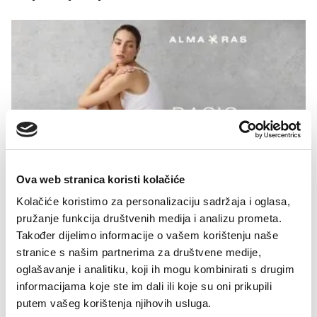
Ova web stranica koristi kolačiće
Kolačiće koristimo za personalizaciju sadržaja i oglasa,
pružanje funkcija društvenih medija i analizu prometa.
12.09.2025
Također dijelimo informacije o vašem korištenju naše
Alma Ras Basic linija – Kada biraš
stranice s našim partnerima za društvene medije,
oglašavanje i analitiku, koji ih mogu kombinirati s drugim
trajno, biraš pametno
informacijama koje ste im dali ili koje su oni prikupili
U svijetu gdje moda često žuri i trendovi prolaze brže nego
putem vašeg korištenja njihovih usluga.