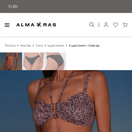
Početna
Alma Ras
Žene
kupaći kostimi
Kupaći kostim – Klasik slip