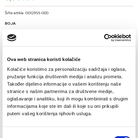
Šifra artikla: GD12955-000
BOJA
VELIČINA
Ova web stranica koristi kolačiće
36
38
40
42
44
Kolačiće koristimo za personalizaciju sadržaja i oglasa,
Kalkulator veličina
pružanje funkcija društvenih medija i analizu prometa.
Također dijelimo informacije o vašem korištenju naše
-
+
DODAJTE U KORPU
stranice s našim partnerima za društvene medije,
oglašavanje i analitiku, koji ih mogu kombinirati s drugim
informacijama koje ste im dali ili koje su oni prikupili
Mix&Match slip klasičnog kroja je udoban, jednostavan i ženstven donji dio
putem vašeg korištenja njihovih usluga.
kupaćeg kostima za kupce koje vole sigurno pristajanje i lako kombinovanje.
Model ima klasičan kroj s čistim linijama koje lijepo prate figuru i pružaju
Procitaj sve
dobar balans između udobnosti i atraktivnog izgleda. Prijatan je za nošenje
Consent
Sastav