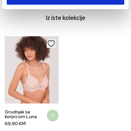
54,90
KM
44,90
KM
29,9
Iz iste kolekcije
Grudnjak sa
korpicom Luna
69,90
KM