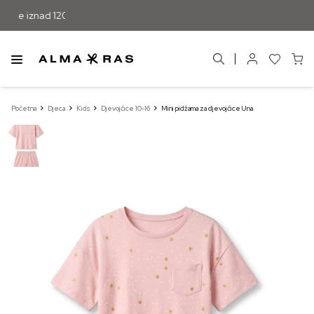
žbe iznad 120 KM
Početna
Djeca
Kids
Djevojčice 10-16
Mini pidžama za djevojčice Una