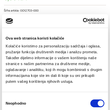
Šifra artikla: GD12703-000
BOJA
Ova web stranica koristi kolačiće
VELIČINA
Kolačiće koristimo za personalizaciju sadržaja i oglasa,
10
12
14
16
pružanje funkcija društvenih medija i analizu prometa.
Kalkulator veličina
Također dijelimo informacije o vašem korištenju naše
stranice s našim partnerima za društvene medije,
-
+
oglašavanje i analitiku, koji ih mogu kombinirati s drugim
DODAJTE U KORPU
informacijama koje ste im dali ili koje su oni prikupili
putem vašeg korištenja njihovih usluga.
Sastav
Consent
Neophodno
Selection