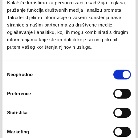
Kolačiće koristimo za personalizaciju sadržaja i oglasa,
pružanje funkcija društvenih medija i analizu prometa.
Šifra artikla: GD12705-000
Također dijelimo informacije o vašem korištenju naše
BOJA
stranice s našim partnerima za društvene medije,
oglašavanje i analitiku, koji ih mogu kombinirati s drugim
informacijama koje ste im dali ili koje su oni prikupili
putem vašeg korištenja njihovih usluga.
VELIČINA
10
12
14
16
8
Consent
-
+
Neophodno
DODAJTE U KORPU
Selection
Preference
Sastav
Statistika
Marketing
Besplatan
Isporuka 48
Više opcija
Sigurno
Brzo, lako,
Bes
povrat
sati
plaćanja
plaćanje
gotovo!
dosta