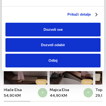
1
Naša Preporuka
Prikaži detalje
Dozvoli sve
Dozvoli odabir
Odbij
Novo
Novo
Hlače Elsa
Majica Elsa
Top E
54,90
KM
44,90
KM
29,9