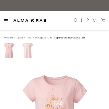
Početna
Djeca
Kids
Djevojčice 10-16
Spavaćica za djevojčice Una