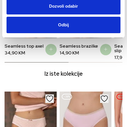
Dozvoli odabir
Odbij
Seamless top axel
Seamless brazilke
Seaml
slip
34,90
KM
14,90
KM
17,90
Iz iste kolekcije
–38%
–54%