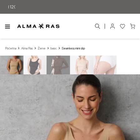
Početna
Alma Ras
Žene
basic
Seamless mini slip