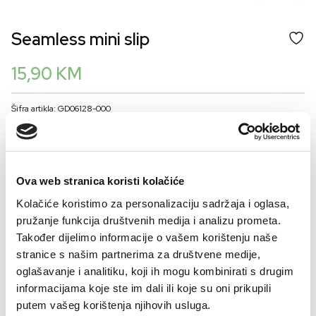
Seamless mini slip
15,90
KM
Šifra artikla: GD06128-000
BOJA
Ova web stranica koristi kolačiće
VELIČINA
Kolačiće koristimo za personalizaciju sadržaja i oglasa,
36
38
40
42
44
46
pružanje funkcija društvenih medija i analizu prometa.
Također dijelimo informacije o vašem korištenju naše
Kalkulator veličina
stranice s našim partnerima za društvene medije,
oglašavanje i analitiku, koji ih mogu kombinirati s drugim
-
+
DODAJTE U KORPU
informacijama koje ste im dali ili koje su oni prikupili
putem vašeg korištenja njihovih usluga.