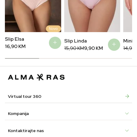
Novo
Slip Elsa
Slip Linda
Mini s
16,90
KM
Original
Current
Origin
Curre
15,90
KM
9,90
KM
14,90
price
price
price
price
was:
is:
was:
is:
15,90 KM.
9,90 KM.
14,90
6,90 
Virtual tour 360
Kompanija
Kontaktirajte nas